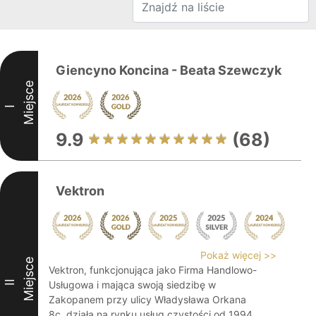
Giencyno Koncina - Beata Szewczyk
Miejsce
I
9.9
(68)
Vektron
Pokaż więcej >>
Miejsce
Vektron, funkcjonująca jako Firma Handlowo-
II
Usługowa i mająca swoją siedzibę w
Zakopanem przy ulicy Władysława Orkana
8c, działa na rynku usług czystości od 1994