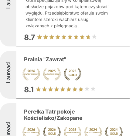
która specjalizuje się w kompleksowej
obsłudze pojazdów pod kątem czystości i
wyglądu. Przedsiębiorstwo oferuje swoim
klientom szeroki wachlarz usług
związanych z pielęgnacją ...
8.7
Pralnia "Zawrat"
Laureaci
8.1
Perełka Tatr pokoje
Kościelisko/Zakopane
Laureaci