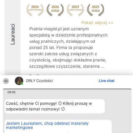
Pokaż więcej >>
Laureaci
Pralnia-magiel.pl jest uznanym
specjalistą w dziedzinie profesjonalnych
usług pralniczych, działającym od
ponad 25 lat. Firma ta proponuje
szeroki zakres usług związanych z
czystością, obejmując dokładne pranie,
szczegółowe czyszczenie, staranne ...
9.4
ORŁY Czystości
Live chat
09:40
Organizator plebiscytu
Plebiscyt
Kontakt
Bright Side Solutions sp. z o.
Laureaci
Kontakt
Cześć, chętnie Ci pomogę! 🙂 Kliknij proszę w
o. sp. k.
Lista
odpowiedni temat rozmowy! 🙂
ul. Ruska 22
wszystkich
Wrocław 50-079
Laureatów
KRS 0000749100 | Regon
Zasady
Jestem Laureatem, chcę odebrać materiały
381313360 | NIP 8943132676
Regulamin
marketingowe
+48 508 492 400
Polityka