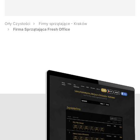
Orły Czystości
Firmy sprzątające - Kraków
Firma Sprzątająca Fresh Office