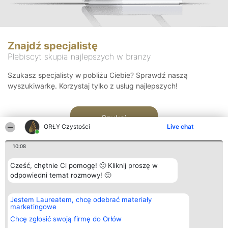
Znajdź specjalistę
Plebiscyt skupia najlepszych w branży
Szukasz specjalisty w pobliżu Ciebie? Sprawdź naszą
wyszukiwarkę. Korzystaj tylko z usług najlepszych!
Szukaj
ORŁY Czystości
Live chat
10:08
Cześć, chętnie Ci pomogę! 🙂 Kliknij proszę w
odpowiedni temat rozmowy! 🙂
Organizator plebiscytu
Plebiscyt
Kontakt
Jestem Laureatem, chcę odebrać materiały
Bright Side Solutions sp. z o.
Laureaci
Kontakt
marketingowe
o. sp. k.
Lista
ul. Ruska 22
wszystkich
Chcę zgłosić swoją firmę do Orłów
Wrocław 50-079
Laureatów