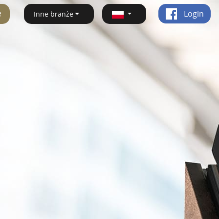
ę
Login
Inne branże