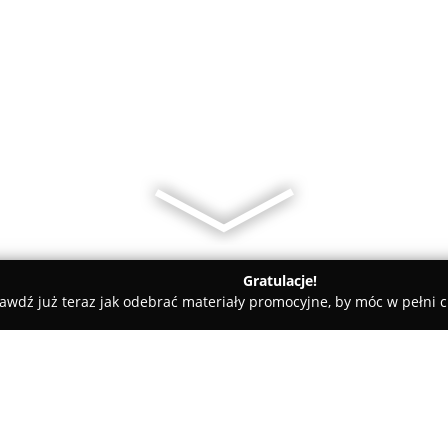
Gratulacje!
awdź już teraz jak odebrać materiały promocyjne, by móc w pełni c
ński
Market chemiczno-drogeryjny " Darchem "”.