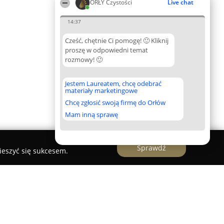
ORŁY Czystości
Live chat
14:37
Cześć, chętnie Ci pomogę! 🙂 Kliknij
proszę w odpowiedni temat
rozmowy! 🙂
Jestem Laureatem, chcę odebrać
materiały marketingowe
Chcę zgłosić swoją firmę do Orłów
Mam inną sprawę
Sprawdź
ieszyć się sukcesem.