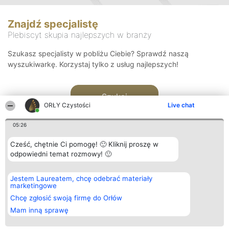
Znajdź specjalistę
Plebiscyt skupia najlepszych w branży
Szukasz specjalisty w pobliżu Ciebie? Sprawdź naszą
wyszukiwarkę. Korzystaj tylko z usług najlepszych!
Szukaj
ORŁY Czystości
Live chat
05:26
Cześć, chętnie Ci pomogę! 🙂 Kliknij proszę w
odpowiedni temat rozmowy! 🙂
Organizator plebiscytu
Plebiscyt
Kontakt
Jestem Laureatem, chcę odebrać materiały
Bright Side Solutions sp. z o.
Laureaci
Kontakt
marketingowe
o. sp. k.
Lista
ul. Ruska 22
wszystkich
Chcę zgłosić swoją firmę do Orłów
Wrocław 50-079
Laureatów
Mam inną sprawę
KRS 0000749100 | Regon
Zasady
381313360 | NIP 8943132676
Regulamin
+48 508 492 400
Polityka