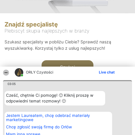
Znajdź specjalistę
Plebiscyt skupia najlepszych w branży
Szukasz specjalisty w pobliżu Ciebie? Sprawdź naszą
wyszukiwarkę. Korzystaj tylko z usług najlepszych!
Szukaj
ORŁY Czystości
Live chat
03:05
Cześć, chętnie Ci pomogę! 🙂 Kliknij proszę w
odpowiedni temat rozmowy! 🙂
Organizator plebiscytu
Plebiscyt
Kontakt
Jestem Laureatem, chcę odebrać materiały
Bright Side Solutions sp. z o.
Laureaci
Kontakt
marketingowe
o. sp. k.
Lista
ul. Ruska 22
wszystkich
Chcę zgłosić swoją firmę do Orłów
Wrocław 50-079
Laureatów
Mam inną sprawę
KRS 0000749100 | Regon
Zasady