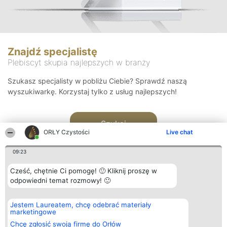
Znajdź specjalistę
Plebiscyt skupia najlepszych w branży
Szukasz specjalisty w pobliżu Ciebie? Sprawdź naszą
wyszukiwarkę. Korzystaj tylko z usług najlepszych!
Szukaj
ORŁY Czystości
Live chat
09:23
Cześć, chętnie Ci pomogę! 🙂 Kliknij proszę w
odpowiedni temat rozmowy! 🙂
Organizator plebiscytu
Plebiscyt
Kontakt
Jestem Laureatem, chcę odebrać materiały
Bright Side Solutions sp. z o.
Laureaci
Kontakt
marketingowe
o. sp. k.
Lista
ul. Ruska 22
wszystkich
Chcę zgłosić swoją firmę do Orłów