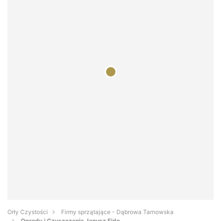
Orły Czystości
Firmy sprzątające - Dąbrowa Tarnowska
Ogrody i Czyszczenie Janusz Fido