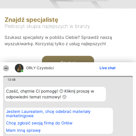
Znajdź specjalistę
Plebiscyt skupia najlepszych w branży
Szukasz specjalisty w pobliżu Ciebie? Sprawdź naszą
wyszukiwarkę. Korzystaj tylko z usług najlepszych!
Szukaj
ORŁY Czystości
Live chat
13:48
Cześć, chętnie Ci pomogę! 🙂 Kliknij proszę w
odpowiedni temat rozmowy! 🙂
Organizator plebiscytu
Plebiscyt
Kontakt
Jestem Laureatem, chcę odebrać materiały
Bright Side Solutions sp. z o.
Laureaci
Kontakt
marketingowe
o. sp. k.
Lista
ul. Ruska 22
wszystkich
Chcę zgłosić swoją firmę do Orłów
Wrocław 50-079
Laureatów
Mam inną sprawę
KRS 0000749100 | Regon
Zasady
381313360 | NIP 8943132676
Regulamin