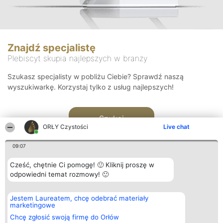
Znajdź specjalistę
Plebiscyt skupia najlepszych w branży
Szukasz specjalisty w pobliżu Ciebie? Sprawdź naszą
wyszukiwarkę. Korzystaj tylko z usług najlepszych!
Szukaj
ORŁY Czystości
Live chat
09:07
Cześć, chętnie Ci pomogę! 🙂 Kliknij proszę w
odpowiedni temat rozmowy! 🙂
Organizator plebiscytu
Plebiscyt
Kontakt
Jestem Laureatem, chcę odebrać materiały
Bright Side Solutions sp. z o.
Laureaci
Kontakt
marketingowe
o. sp. k.
Lista
ul. Ruska 22
wszystkich
Chcę zgłosić swoją firmę do Orłów
Wrocław 50-079
Laureatów