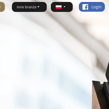
ę
Login
Inne branże