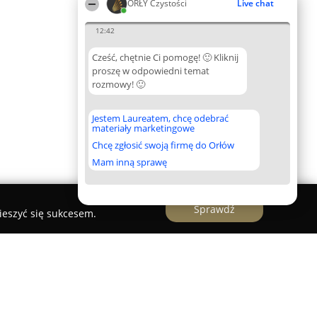
ORŁY Czystości
Live chat
12:42
Cześć, chętnie Ci pomogę! 🙂 Kliknij
proszę w odpowiedni temat
rozmowy! 🙂
Jestem Laureatem, chcę odebrać
materiały marketingowe
Chcę zgłosić swoją firmę do Orłów
Mam inną sprawę
Sprawdź
ieszyć się sukcesem.