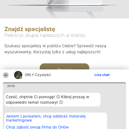
Znajdź specjalistę
Plebiscyt skupia najlepszych w branży
Szukasz specjalisty w pobliżu Ciebie? Sprawdź naszą
wyszukiwarkę. Korzystaj tylko z usług najlepszych!
Szukaj
ORŁY Czystości
Live chat
20:02
Cześć, chętnie Ci pomogę! 🙂 Kliknij proszę w
odpowiedni temat rozmowy! 🙂
Organizator plebiscytu
Plebiscyt
Kontakt
Jestem Laureatem, chcę odebrać materiały
Bright Side Solutions sp. z o.
Laureaci
Kontakt
marketingowe
o. sp. k.
Lista
ul. Ruska 22
wszystkich
Chcę zgłosić swoją firmę do Orłów