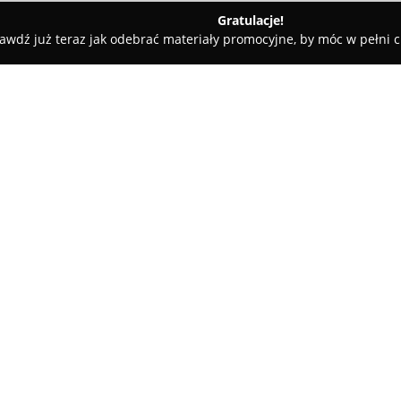
Gratulacje!
awdź już teraz jak odebrać materiały promocyjne, by móc w pełni c
ste Wnętrze - Usługi Sprzątania i Prania Tapicerki
 Prania Tapicerki
O firmie:
Czyste Wnętrze
to uznana firma
związanych z utrzymaniem czyst
regularne, jak i jednorazowe s
komercyjnych. Firma zajmuje s
tapicerowanych, dywanów, wykł
świeżości. W ofercie znajdują s
dostępnych, oraz gruntowne po
Czyste Wnętrze obsługuje także
zapewniając wszechstronne utr