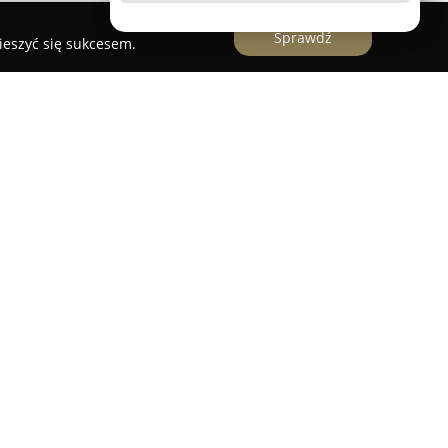
Sprawdź
ieszyć się sukcesem.
 z Łańcuta, oferująca szeroki zakres usług
ości. Zespół specjalistów realizuje zarówno
przątanie mieszkań, domów oraz lokali
ię również praniem i czyszczeniem mebli
adzin oraz materacy, dbając o ich przywrócenie
ię także mycie okien, także tych trudno
rządki w biurach, sklepach czy magazynach.
 większe obiekty, w tym galerie handlowe,
zymanie porządku. Do realizacji usług