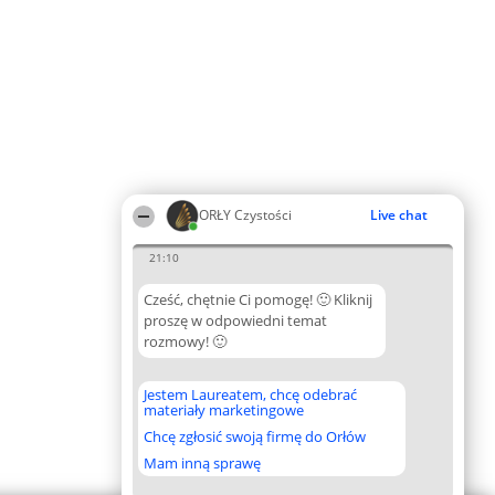
ORŁY Czystości
Live chat
21:10
Cześć, chętnie Ci pomogę! 🙂 Kliknij
proszę w odpowiedni temat
rozmowy! 🙂
Jestem Laureatem, chcę odebrać
materiały marketingowe
Chcę zgłosić swoją firmę do Orłów
Mam inną sprawę