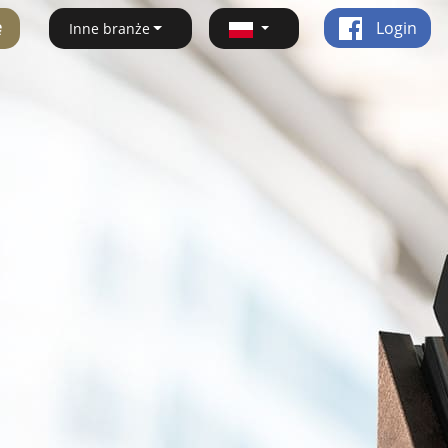
ę
Login
Inne branże