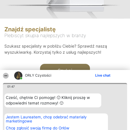
Znajdź specjalistę
Plebiscyt skupia najlepszych w branży
Szukasz specjalisty w pobliżu Ciebie? Sprawdź naszą
wyszukiwarkę. Korzystaj tylko z usług najlepszych!
Szukaj
ORŁY Czystości
Live chat
01:47
Cześć, chętnie Ci pomogę! 🙂 Kliknij proszę w
odpowiedni temat rozmowy! 🙂
Organizator plebiscytu
Plebiscyt
Kontakt
Jestem Laureatem, chcę odebrać materiały
Bright Side Solutions sp. z o.
Laureaci
Kontakt
marketingowe
o. sp. k.
Lista
ul. Ruska 22
wszystkich
Chcę zgłosić swoją firmę do Orłów