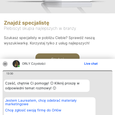
Znajdź specjalistę
Plebiscyt skupia najlepszych w branży
Szukasz specjalisty w pobliżu Ciebie? Sprawdź naszą
wyszukiwarkę. Korzystaj tylko z usług najlepszych!
Szukaj
ORŁY Czystości
Live chat
13:30
Cześć, chętnie Ci pomogę! 🙂 Kliknij proszę w
odpowiedni temat rozmowy! 🙂
Organizator plebiscytu
Plebiscyt
Kontakt
Jestem Laureatem, chcę odebrać materiały
Bright Side Solutions sp. z o.
Laureaci
Kontakt
marketingowe
o. sp. k.
Lista
ul. Ruska 22
wszystkich
Chcę zgłosić swoją firmę do Orłów
Wrocław 50-079
Laureatów