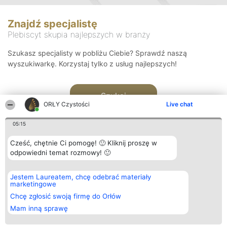
Znajdź specjalistę
Plebiscyt skupia najlepszych w branży
Szukasz specjalisty w pobliżu Ciebie? Sprawdź naszą
wyszukiwarkę. Korzystaj tylko z usług najlepszych!
Szukaj
ORŁY Czystości
Live chat
05:15
Cześć, chętnie Ci pomogę! 🙂 Kliknij proszę w
odpowiedni temat rozmowy! 🙂
Organizator plebiscytu
Plebiscyt
Kontakt
Jestem Laureatem, chcę odebrać materiały
Bright Side Solutions sp. z o.
Laureaci
Kontakt
marketingowe
o. sp. k.
Lista
ul. Ruska 22
wszystkich
Chcę zgłosić swoją firmę do Orłów
Wrocław 50-079
Laureatów
Mam inną sprawę
KRS 0000749100 | Regon
Zasady
381313360 | NIP 8943132676
Regulamin
+48 508 492 400
Polityka