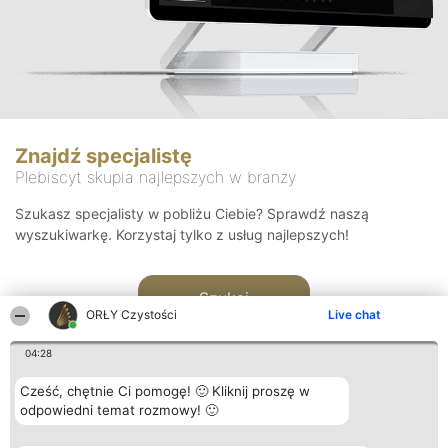
Znajdź specjalistę
Plebiscyt skupia najlepszych w branży
Szukasz specjalisty w pobliżu Ciebie? Sprawdź naszą
wyszukiwarkę. Korzystaj tylko z usług najlepszych!
Szukaj
ORŁY Czystości
Live chat
04:28
Cześć, chętnie Ci pomogę! 🙂 Kliknij proszę w
odpowiedni temat rozmowy! 🙂
Organizator plebiscytu
Plebiscyt
Kontakt