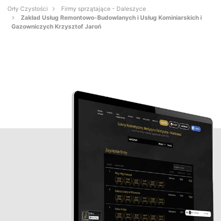
Orły Czystości
Firmy sprzątające - Daleszyce
Zakład Usług Remontowo-Budowlanych i Usług Kominiarskich i
Gazowniczych Krzysztof Jaroń