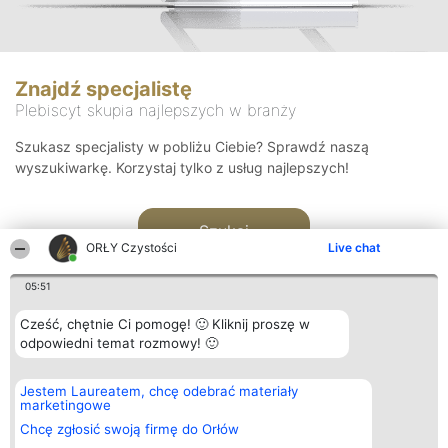
Znajdź specjalistę
Plebiscyt skupia najlepszych w branży
Szukasz specjalisty w pobliżu Ciebie? Sprawdź naszą
wyszukiwarkę. Korzystaj tylko z usług najlepszych!
Szukaj
ORŁY Czystości
Live chat
05:51
Cześć, chętnie Ci pomogę! 🙂 Kliknij proszę w
odpowiedni temat rozmowy! 🙂
Organizator plebiscytu
Plebiscyt
Kontakt
Jestem Laureatem, chcę odebrać materiały
Bright Side Solutions sp. z o.
Laureaci
Kontakt
marketingowe
o. sp. k.
Lista
ul. Ruska 22
wszystkich
Chcę zgłosić swoją firmę do Orłów
Wrocław 50-079
Laureatów