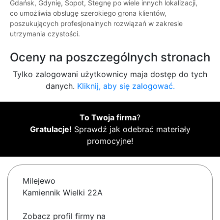
Gdańsk, Gdynię, Sopot, Stegnę po wiele innych lokalizacji,
co umożliwia obsługę szerokiego grona klientów,
poszukujących profesjonalnych rozwiązań w zakresie
utrzymania czystości.
Oceny na poszczególnych stronach
Tylko zalogowani użytkownicy maja dostęp do tych
danych.
Kliknij, aby się zalogować.
To Twoja firma
?
Gratulacje!
Sprawdź jak odebrać materiały
promocyjne!
Milejewo
Kamiennik Wielki 22A
Zobacz profil firmy na