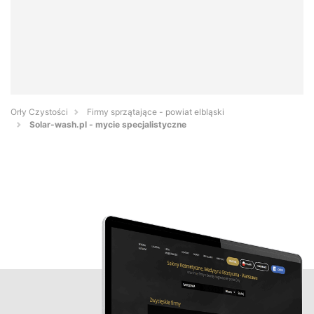
Orły Czystości
Firmy sprzątające - powiat elbląski
Solar-wash.pl - mycie specjalistyczne