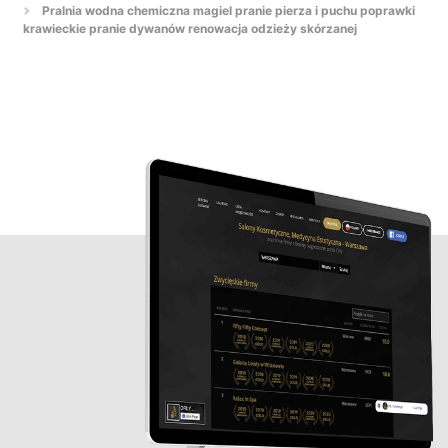
Pralnia wodna chemiczna magiel pranie pierza i puchu poprawki
krawieckie pranie dywanów renowacja odzieży skórzanej