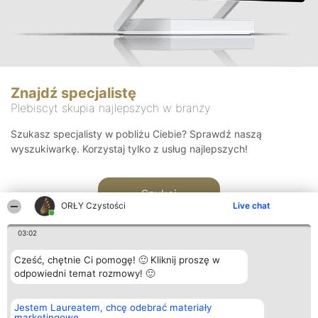
Znajdź specjalistę
Plebiscyt skupia najlepszych w branży
Szukasz specjalisty w pobliżu Ciebie? Sprawdź naszą
wyszukiwarkę. Korzystaj tylko z usług najlepszych!
Szukaj
ORŁY Czystości
Live chat
03:02
Cześć, chętnie Ci pomogę! 🙂 Kliknij proszę w
odpowiedni temat rozmowy! 🙂
Organizator plebiscytu
Plebiscyt
Kontakt
Jestem Laureatem, chcę odebrać materiały
Bright Side Solutions sp. z o.
Laureaci
Kontakt
marketingowe