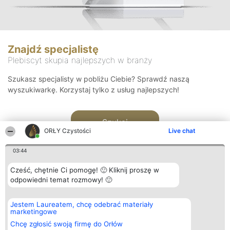
Znajdź specjalistę
Plebiscyt skupia najlepszych w branży
Szukasz specjalisty w pobliżu Ciebie? Sprawdź naszą
wyszukiwarkę. Korzystaj tylko z usług najlepszych!
Szukaj
ORŁY Czystości
Live chat
03:44
Cześć, chętnie Ci pomogę! 🙂 Kliknij proszę w
odpowiedni temat rozmowy! 🙂
Organizator plebiscytu
Plebiscyt
Kontakt
Jestem Laureatem, chcę odebrać materiały
Bright Side Solutions sp. z o.
Laureaci
Kontakt
marketingowe
o. sp. k.
Lista
ul. Ruska 22
wszystkich
Chcę zgłosić swoją firmę do Orłów
Wrocław 50-079
Laureatów