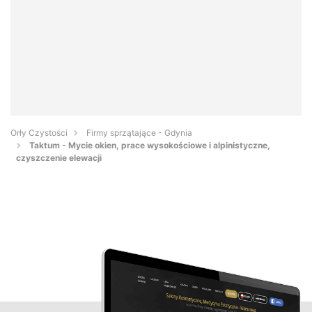
Orły Czystości
Firmy sprzątające - Gdynia
Taktum - Mycie okien, prace wysokościowe i alpinistyczne,
czyszczenie elewacji