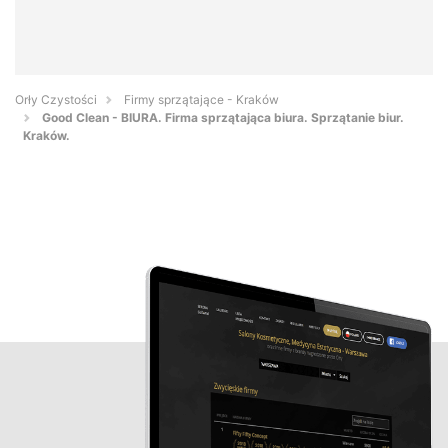
Orły Czystości
Firmy sprzątające - Kraków
Good Clean - BIURA. Firma sprzątająca biura. Sprzątanie biur.
Kraków.