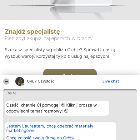
Znajdź specjalistę
Plebiscyt skupia najlepszych w branży
Szukasz specjalisty w pobliżu Ciebie? Sprawdź naszą
wyszukiwarkę. Korzystaj tylko z usług najlepszych!
Szukaj
ORŁY Czystości
Live chat
08:46
Cześć, chętnie Ci pomogę! 🙂 Kliknij proszę w
odpowiedni temat rozmowy! 🙂
Organizator plebiscytu
Plebiscyt
Kontakt
Jestem Laureatem, chcę odebrać materiały
Bright Side Solutions sp. z o.
Laureaci
Kontakt
marketingowe
o. sp. k.
Lista
ul. Ruska 22
wszystkich
Chcę zgłosić swoją firmę do Orłów