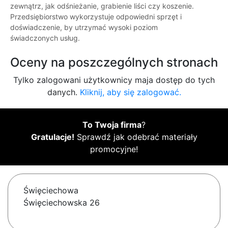
zewnątrz, jak odśnieżanie, grabienie liści czy koszenie.
Przedsiębiorstwo wykorzystuje odpowiedni sprzęt i
doświadczenie, by utrzymać wysoki poziom
świadczonych usług.
Oceny na poszczególnych stronach
Tylko zalogowani użytkownicy maja dostęp do tych
danych.
Kliknij, aby się zalogować.
To Twoja firma
?
Gratulacje!
Sprawdź jak odebrać materiały
promocyjne!
Święciechowa
Święciechowska 26