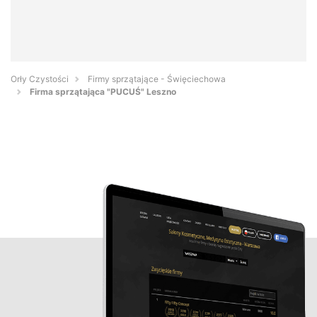
Orły Czystości
Firmy sprzątające - Święciechowa
Firma sprzątająca "PUCUŚ" Leszno