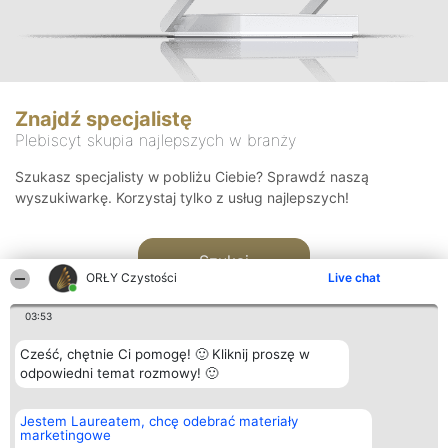
Znajdź specjalistę
Plebiscyt skupia najlepszych w branży
Szukasz specjalisty w pobliżu Ciebie? Sprawdź naszą
wyszukiwarkę. Korzystaj tylko z usług najlepszych!
Szukaj
ORŁY Czystości
Live chat
03:53
Cześć, chętnie Ci pomogę! 🙂 Kliknij proszę w
odpowiedni temat rozmowy! 🙂
Organizator plebiscytu
Plebiscyt
Kontakt
Jestem Laureatem, chcę odebrać materiały
Bright Side Solutions sp. z o.
Laureaci
Kontakt
marketingowe
o. sp. k.
Lista