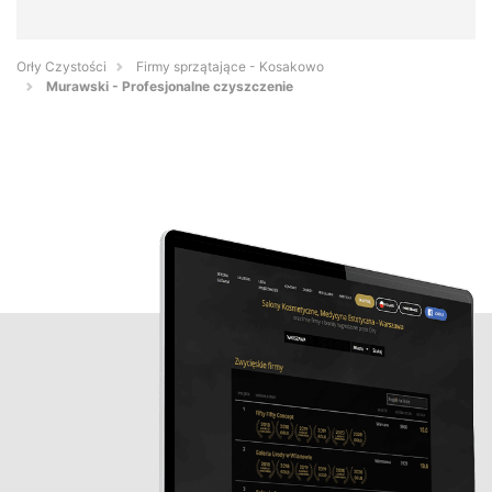
Orły Czystości
Firmy sprzątające - Kosakowo
Murawski - Profesjonalne czyszczenie