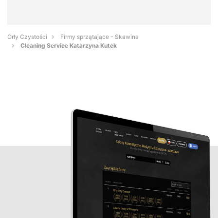
Orły Czystości
Firmy sprzątające - Skawina
Cleaning Service Katarzyna Kutek