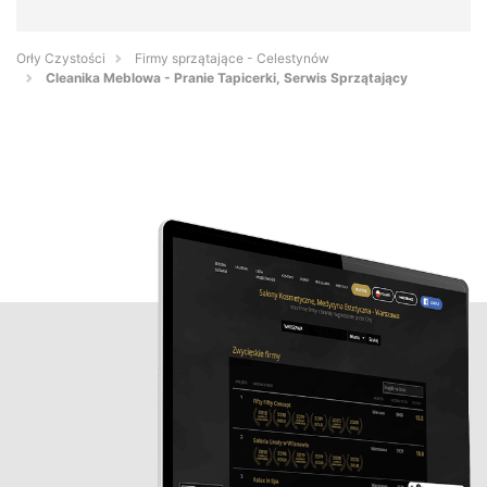
Orły Czystości
Firmy sprzątające - Celestynów
Cleanika Meblowa - Pranie Tapicerki, Serwis Sprzątający