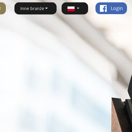
ę
Login
Inne branże