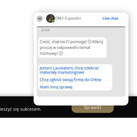
ORŁY Czystości
Live chat
21:53
Cześć, chętnie Ci pomogę! 🙂 Kliknij
proszę w odpowiedni temat
rozmowy! 🙂
Jestem Laureatem, chcę odebrać
materiały marketingowe
Chcę zgłosić swoją firmę do Orłów
Mam inną sprawę
Sprawdź
ieszyć się sukcesem.
w