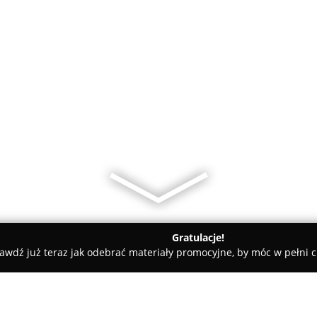
Gratulacje!
awdź już teraz jak odebrać materiały promocyjne, by móc w pełni c
n Fast Łódź 1 - pranie dywanów, tapicerki meblowej, samochodó