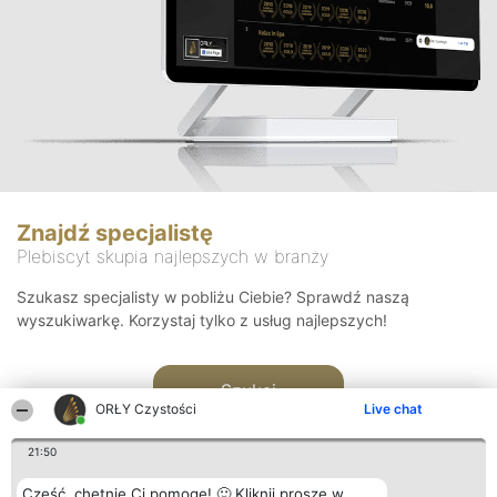
Znajdź specjalistę
Plebiscyt skupia najlepszych w branży
Szukasz specjalisty w pobliżu Ciebie? Sprawdź naszą
wyszukiwarkę. Korzystaj tylko z usług najlepszych!
Szukaj
ORŁY Czystości
Live chat
21:50
Cześć, chętnie Ci pomogę! 🙂 Kliknij proszę w