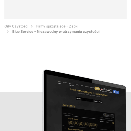
Orły Czystości
Firmy sprzątające - Ząbki
Blue Service - Niezawodny w utrzymaniu czystości