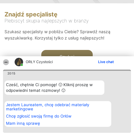
Znajdź specjalistę
Plebiscyt skupia najlepszych w branży
Szukasz specjalisty w pobliżu Ciebie? Sprawdź naszą
wyszukiwarkę. Korzystaj tylko z usług najlepszych!
Szukaj
ORŁY Czystości
Live chat
20:15
Cześć, chętnie Ci pomogę! 🙂 Kliknij proszę w
odpowiedni temat rozmowy! 🙂
Organizator plebiscytu
Plebiscyt
Kontakt
Jestem Laureatem, chcę odebrać materiały
Bright Side Solutions sp. z o.
Laureaci
Kontakt
marketingowe
o. sp. k.
Lista
ul. Ruska 22
wszystkich
Chcę zgłosić swoją firmę do Orłów
Wrocław 50-079
Laureatów
Mam inną sprawę
KRS 0000749100 | Regon
Zasady
381313360 | NIP 8943132676
Regulamin
+48 508 492 400
Polityka