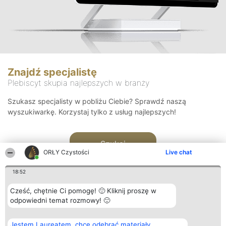
Znajdź specjalistę
Plebiscyt skupia najlepszych w branży
Szukasz specjalisty w pobliżu Ciebie? Sprawdź naszą
wyszukiwarkę. Korzystaj tylko z usług najlepszych!
Szukaj
ORŁY Czystości
Live chat
18:52
Cześć, chętnie Ci pomogę! 🙂 Kliknij proszę w
odpowiedni temat rozmowy! 🙂
Organizator plebiscytu
Plebiscyt
Kontakt
Jestem Laureatem, chcę odebrać materiały
Bright Side Solutions sp. z o.
Laureaci
Kontakt