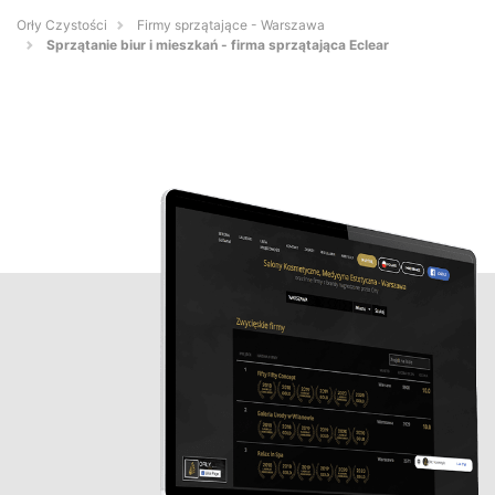
Orły Czystości
Firmy sprzątające - Warszawa
Sprzątanie biur i mieszkań - firma sprzątająca Eclear