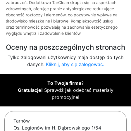
zabrudzeń. Dodatkowo TarClean skupia się na aspektach
zdrowotnych, oferując pranie antyalergiczne redukujące
obecność roztoczy i alergenów, co pozytywnie wpływa na
środowisko mieszkalne i biurowe. Kompleksowość usług
oraz terminowość pozwalają na zachowanie estetycznego
wyglądu wnętrz i zadowolenie klientów.
Oceny na poszczególnych stronach
Tylko zalogowani użytkownicy maja dostęp do tych
danych.
Kliknij, aby się zalogować.
To Twoja firma
?
Gratulacje!
Sprawdź jak odebrać materiały
promocyjne!
Tarnów
Os. Legionów im H. Dąbrowskiego 1/54