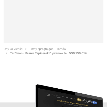
Orły Czystości
Firmy sprzątające - Tarnów
TarClean - Pranie Tapicerek Dywanów tel. 530 130 014