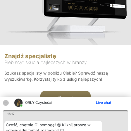
Znajdź specjalistę
Plebiscyt skupia najlepszych w branży
Szukasz specjalisty w pobliżu Ciebie? Sprawdź naszą
wyszukiwarkę. Korzystaj tylko z usług najlepszych!
Szukaj
ORŁY Czystości
Live chat
16:17
Cześć, chętnie Ci pomogę! 🙂 Kliknij proszę w
odpowiedni temat rozmowy! 🙂