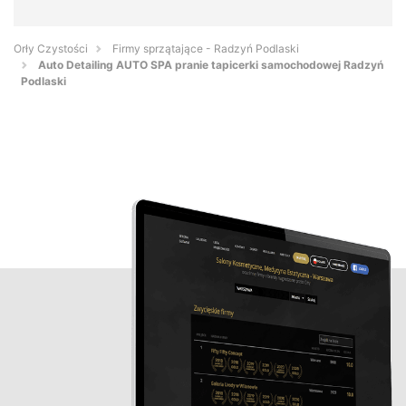
Orły Czystości
Firmy sprzątające - Radzyń Podlaski
Auto Detailing AUTO SPA pranie tapicerki samochodowej Radzyń
Podlaski