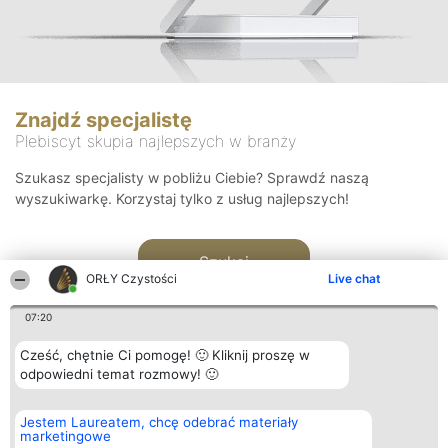
Znajdź specjalistę
Plebiscyt skupia najlepszych w branży
Szukasz specjalisty w pobliżu Ciebie? Sprawdź naszą
wyszukiwarkę. Korzystaj tylko z usług najlepszych!
Szukaj
ORŁY Czystości
Live chat
07:20
Cześć, chętnie Ci pomogę! 🙂 Kliknij proszę w
odpowiedni temat rozmowy! 🙂
Organizator plebiscytu
Plebiscyt
Kontakt
Jestem Laureatem, chcę odebrać materiały
Bright Side Solutions sp. z o.
Laureaci
Kontakt
marketingowe
o. sp. k.
Lista