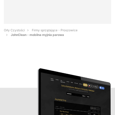
Orły Czystości
Firmy sprzątające - Proszowice
JohnClean - mobilna myjnia parowa