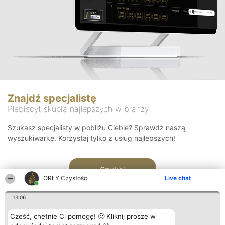
Znajdź specjalistę
Plebiscyt skupia najlepszych w branży
Szukasz specjalisty w pobliżu Ciebie? Sprawdź naszą
wyszukiwarkę. Korzystaj tylko z usług najlepszych!
Szukaj
ORŁY Czystości
Live chat
13:06
Cześć, chętnie Ci pomogę! 🙂 Kliknij proszę w