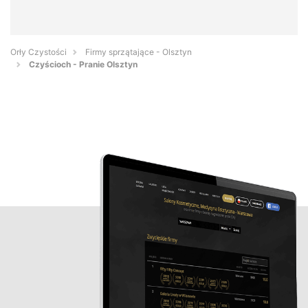
Orły Czystości
Firmy sprzątające - Olsztyn
Czyścioch - Pranie Olsztyn