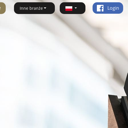
ę
Login
Inne branże