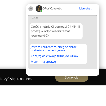
ORŁY Czystości
Live chat
23:23
Cześć, chętnie Ci pomogę! 🙂 Kliknij
proszę w odpowiedni temat
rozmowy! 🙂
Jestem Laureatem, chcę odebrać
materiały marketingowe
Chcę zgłosić swoją firmę do Orłów
Mam inną sprawę
Sprawdź
ieszyć się sukcesem.