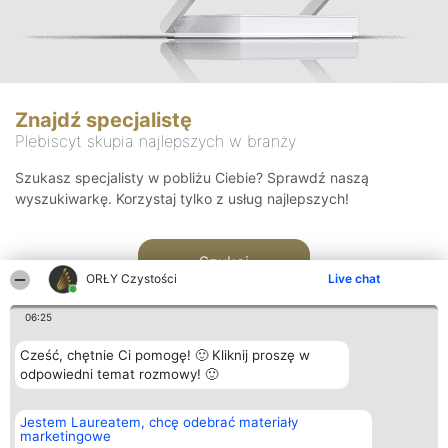
Znajdź specjalistę
Plebiscyt skupia najlepszych w branży
Szukasz specjalisty w pobliżu Ciebie? Sprawdź naszą
wyszukiwarkę. Korzystaj tylko z usług najlepszych!
Szukaj
ORŁY Czystości
Live chat
06:25
Cześć, chętnie Ci pomogę! 🙂 Kliknij proszę w
odpowiedni temat rozmowy! 🙂
Organizator plebiscytu
Plebiscyt
Kontakt
Jestem Laureatem, chcę odebrać materiały
Bright Side Solutions sp. z o.
Laureaci
Kontakt
marketingowe
o. sp. k.
Lista