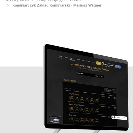
Kominiarczyk Zakład Kominiarski - Mariusz Wagner