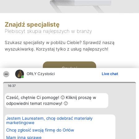
Znajdź specjalistę
Plebiscyt skupia najlepszych w branży
Szukasz specjalisty w pobliżu Ciebie? Sprawdź naszą
wyszukiwarkę. Korzystaj tylko z usług najlepszych!
Szukaj
ORŁY Czystości
Live chat
16:37
Cześć, chętnie Ci pomogę! 🙂 Kliknij proszę w
odpowiedni temat rozmowy! 🙂
Organizator plebiscytu
Plebiscyt
Kontakt
Jestem Laureatem, chcę odebrać materiały
Bright Side Solutions sp. z o.
Laureaci
Kontakt
marketingowe
o. sp. k.
Lista
ul. Ruska 22
wszystkich
Chcę zgłosić swoją firmę do Orłów
Wrocław 50-079
Laureatów
Mam inną sprawę
KRS 0000749100 | Regon
Zasady