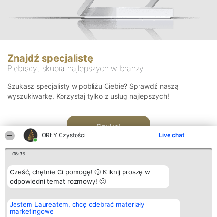
Znajdź specjalistę
Plebiscyt skupia najlepszych w branży
Szukasz specjalisty w pobliżu Ciebie? Sprawdź naszą
wyszukiwarkę. Korzystaj tylko z usług najlepszych!
Szukaj
ORŁY Czystości
Live chat
06:35
Cześć, chętnie Ci pomogę! 🙂 Kliknij proszę w
odpowiedni temat rozmowy! 🙂
Organizator plebiscytu
Plebiscyt
Kontakt
Jestem Laureatem, chcę odebrać materiały
Bright Side Solutions sp. z o.
Laureaci
Kontakt
marketingowe
o. sp. k.
Lista