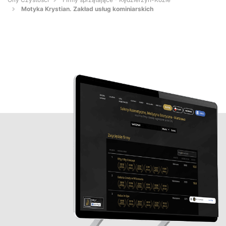
Motyka Krystian. Zakład usług kominiarskich