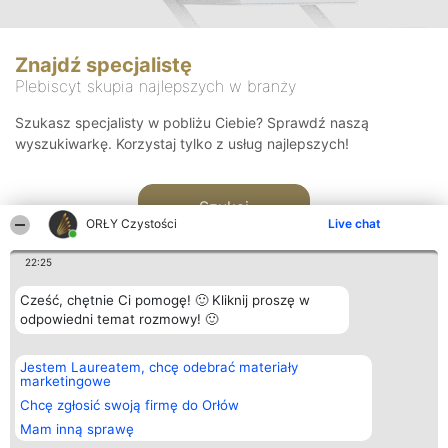
Znajdź specjalistę
Plebiscyt skupia najlepszych w branży
Szukasz specjalisty w pobliżu Ciebie? Sprawdź naszą
wyszukiwarkę. Korzystaj tylko z usług najlepszych!
Szukaj
ORŁY Czystości
Live chat
22:25
Cześć, chętnie Ci pomogę! 🙂 Kliknij proszę w
odpowiedni temat rozmowy! 🙂
Organizator plebiscytu
Plebiscyt
Kontakt
Jestem Laureatem, chcę odebrać materiały
Bright Side Solutions sp. z o.
Laureaci
Kontakt
marketingowe
o. sp. k.
Lista
ul. Ruska 22
wszystkich
Chcę zgłosić swoją firmę do Orłów
Wrocław 50-079
Laureatów
Mam inną sprawę
KRS 0000749100 | Regon
Zasady
381313360 | NIP 8943132676
Regulamin