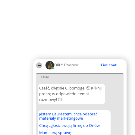
ORŁY Czystości
Live chat
18:43
Cześć, chętnie Ci pomogę! 🙂 Kliknij
proszę w odpowiedni temat
rozmowy! 🙂
Jestem Laureatem, chcę odebrać
materiały marketingowe
Chcę zgłosić swoją firmę do Orłów
Mam inną sprawę