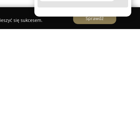
Sprawdź
ieszyć się sukcesem.
eszcząca się w Poznaniu przy ulicy Wichrowej 22,
 na kompleksowej obsłudze pojazdów
mycie różnych rodzajów ciężarówek, ze
cystern użytkowanych zarówno do przewozu
ubstancji chemicznych. Firma, korzystając z
opracowała bezpieczne i efektywne metody
ących nawet wyjątkowo wymagające ładunki.
 skutecznością w usuwaniu szerokiego zakresu