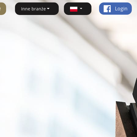
ę
Login
Inne branże