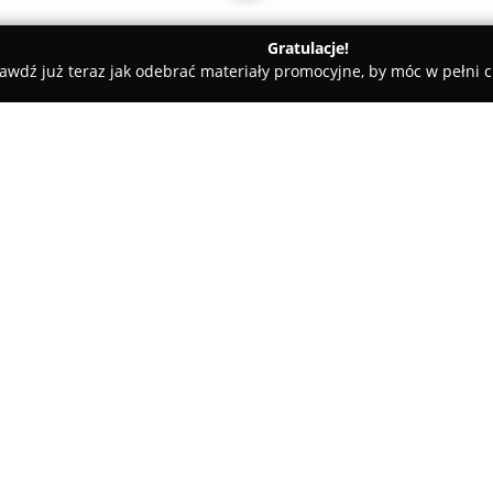
Gratulacje!
awdź już teraz jak odebrać materiały promocyjne, by móc w pełni c
jnia Jura
O firmie:
Myjnia samochodowa
Jura
, mi
koncentruje swoją działalność
ciężarowych. Oferta obejmuje 
szczególnym uwzględnieniem 
Pokaż więcej >>
produktów spożywczych, jak i s
wieloletniego doświadczenia, 
czyszczenia pojazdów przewoż
Przedsiębiorstwo wyróżnia się