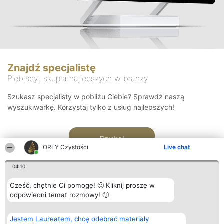
Znajdź specjalistę
Plebiscyt skupia najlepszych w branży
Szukasz specjalisty w pobliżu Ciebie? Sprawdź naszą
wyszukiwarkę. Korzystaj tylko z usług najlepszych!
Szukaj
ORŁY Czystości
Live chat
04:10
Cześć, chętnie Ci pomogę! 🙂 Kliknij proszę w
odpowiedni temat rozmowy! 🙂
Organizator plebiscytu
Plebiscyt
Kontakt
Jestem Laureatem, chcę odebrać materiały
Bright Side Solutions sp. z o.
Laureaci
Kontakt