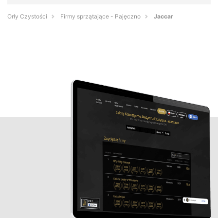
Orły Czystości
Firmy sprzątające - Pajęczno
Jaccar