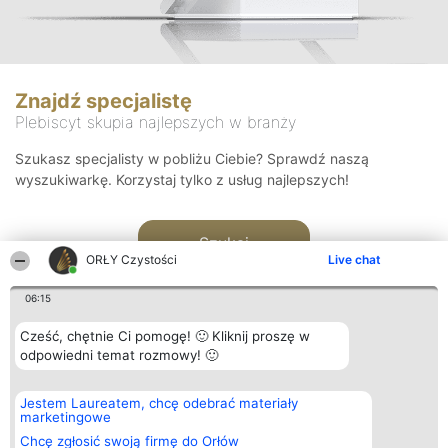
Znajdź specjalistę
Plebiscyt skupia najlepszych w branży
Szukasz specjalisty w pobliżu Ciebie? Sprawdź naszą
wyszukiwarkę. Korzystaj tylko z usług najlepszych!
Szukaj
ORŁY Czystości
Live chat
06:15
Cześć, chętnie Ci pomogę! 🙂 Kliknij proszę w
odpowiedni temat rozmowy! 🙂
Organizator plebiscytu
Plebiscyt
Kontakt
Jestem Laureatem, chcę odebrać materiały
Bright Side Solutions sp. z o.
Laureaci
Kontakt
marketingowe
o. sp. k.
Lista
ul. Ruska 22
wszystkich
Chcę zgłosić swoją firmę do Orłów