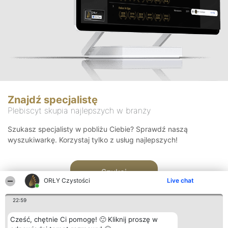
Znajdź specjalistę
Plebiscyt skupia najlepszych w branży
Szukasz specjalisty w pobliżu Ciebie? Sprawdź naszą
wyszukiwarkę. Korzystaj tylko z usług najlepszych!
Szukaj
ORŁY Czystości
Live chat
22:59
Cześć, chętnie Ci pomogę! 🙂 Kliknij proszę w