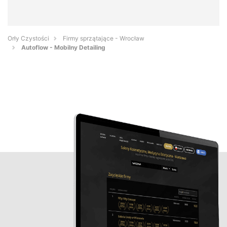
Orły Czystości
Firmy sprzątające - Wrocław
Autoflow - Mobilny Detailing