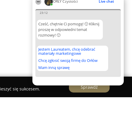
ORŁY Czystości
Live chat
23:12
Cześć, chętnie Ci pomogę! 🙂 Kliknij
proszę w odpowiedni temat
rozmowy! 🙂
Jestem Laureatem, chcę odebrać
materiały marketingowe
Chcę zgłosić swoją firmę do Orłów
Mam inną sprawę
Sprawdź
ieszyć się sukcesem.