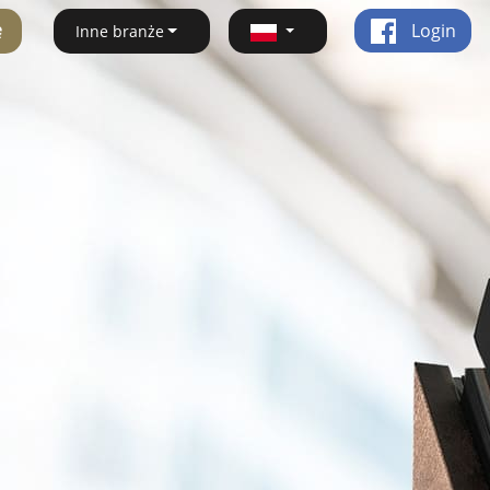
ę
Login
Inne branże