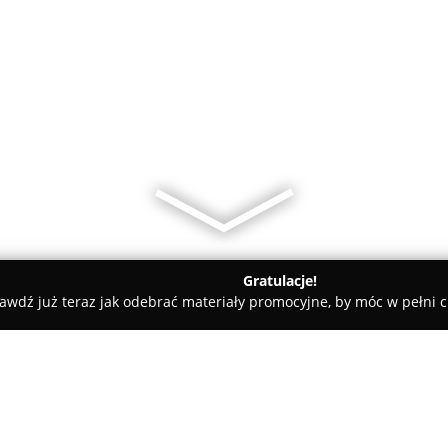
Gratulacje!
awdź już teraz jak odebrać materiały promocyjne, by móc w pełni c
ygien spółka z o.o.