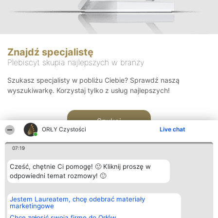
Znajdź specjalistę
Plebiscyt skupia najlepszych w branży
Szukasz specjalisty w pobliżu Ciebie? Sprawdź naszą
wyszukiwarkę. Korzystaj tylko z usług najlepszych!
Szukaj
ORŁY Czystości
Live chat
07:19
Cześć, chętnie Ci pomogę! 🙂 Kliknij proszę w
odpowiedni temat rozmowy! 🙂
Organizator plebiscytu
Plebiscyt
Kontakt
Jestem Laureatem, chcę odebrać materiały
Bright Side Solutions sp. z o.
Laureaci
Kontakt
marketingowe
o. sp. k.
Lista
ul. Ruska 22
wszystkich
Chcę zgłosić swoją firmę do Orłów