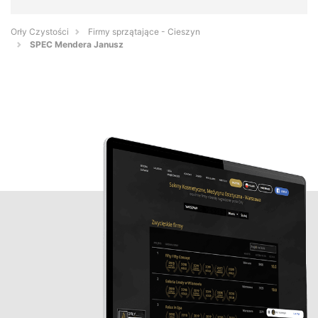
Orły Czystości
Firmy sprzątające - Cieszyn
SPEC Mendera Janusz