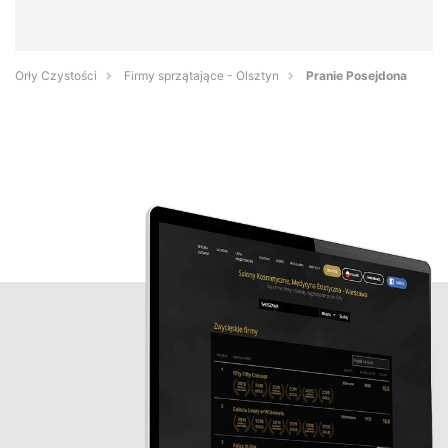
Orły Czystości
Firmy sprzątające - Olsztyn
Pranie Posejdona